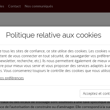
les
Contact
Nos communiqués
Politique relative aux cookies
ous les sites de confiance, ce site utilise des cookies. Les cookies 
tent de vous connecter en tout sécurité, de sauvegarder vos préfére
s
, newsletter, recherche, etc.). Ils nous permettent également de mieux 
tre pour mieux vous servir et vous proposer des services adaptés à v
s. Vous conserverez toujours le contrôle des cookies que nous utiliso
 TPE
vos préférences
2019-03-06
SUR LA CRÉATION DE CERTAINS LOCAUX EN ILE-DE-FRA
Acceptez et cont
rations de construction, de reconstruction ou d'agrandissement portant
iaux ou des locaux de stockage sont soumises à une taxe spécifique due p
nce de l'autorisation de construire ou d'aménager. Elle correspond à la sur