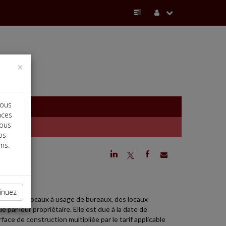
×
vous
nces
vous
os
ns.
j
a
b
NCE
inuez
 sur des locaux à usage de bureaux, des locaux
ar leur propriétaire. Elle est due à la date de
face de construction multipliée par le tarif applicable