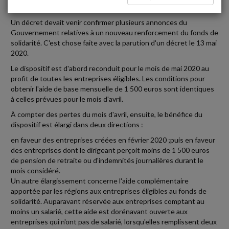
RENFORCEMENT DU FONDS DE SOLIDARITÉ
Un décret devait venir confirmer plusieurs annonces du
Gouvernement relatives à un nouveau renforcement du fonds de
solidarité. C'est chose faite avec la parution d'un décret le 13 mai
2020.
Le dispositif est d'abord reconduit pour le mois de mai 2020 au
profit de toutes les entreprises éligibles. Les conditions pour
obtenir l'aide de base mensuelle de 1 500 euros sont identiques
à celles prévues pour le mois d'avril.
À compter des pertes du mois d'avril, ensuite, le bénéfice du
dispositif est élargi dans deux directions :
en faveur des entreprises créées en février 2020 ;puis en faveur
des entreprises dont le dirigeant perçoit moins de 1 500 euros
de pension de retraite ou d'indemnités journalières durant le
mois considéré.
Un autre élargissement concerne l'aide complémentaire
apportée par les régions aux entreprises éligibles au fonds de
solidarité. Auparavant réservée aux entreprises comptant au
moins un salarié, cette aide est dorénavant ouverte aux
entreprises qui n'ont pas de salarié, lorsqu'elles remplissent deux