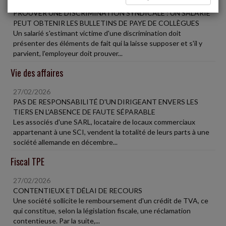
27/02/2026
PROUVER UNE DISCRIMINATION SYNDICALE : UN SALARIÉ
PEUT OBTENIR LES BULLETINS DE PAYE DE COLLÈGUES
Un salarié s'estimant victime d'une discrimination doit
présenter des éléments de fait qui la laisse supposer et s'il y
parvient, l'employeur doit prouver...
Vie des affaires
27/02/2026
PAS DE RESPONSABILITÉ D'UN DIRIGEANT ENVERS LES
TIERS EN L'ABSENCE DE FAUTE SÉPARABLE
Les associés d'une SARL, locataire de locaux commerciaux
appartenant à une SCI, vendent la totalité de leurs parts à une
société allemande en décembre...
Fiscal TPE
27/02/2026
CONTENTIEUX ET DÉLAI DE RECOURS
Une société sollicite le remboursement d'un crédit de TVA, ce
qui constitue, selon la législation fiscale, une réclamation
contentieuse. Par la suite,...